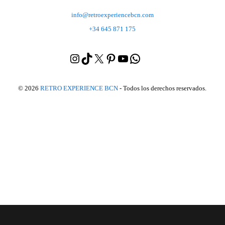
info@retroexperiencebcn.com
+34 645 871 175
Instagram
TikTok
X
Pinterest
YouTube
WhatsApp
Yelp
© 2026
RETRO EXPERIENCE BCN
- Todos los derechos reservados.