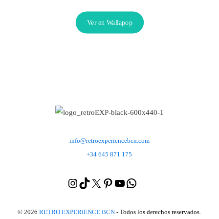
Ver en Wallapop
info@retroexperiencebcn.com
+34 645 871 175
Instagram
TikTok
X
Pinterest
YouTube
WhatsApp
Yelp
© 2026
RETRO EXPERIENCE BCN
- Todos los derechos reservados.