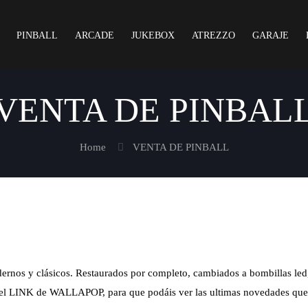
PINBALL
ARCADE
JUKEBOX
ATREZZO
GARAJE
VENTA DE PINBAL
Home
VENTA DE PINBALL
ernos y clásicos. Restaurados por completo, cambiados a bombillas led
 el LINK de WALLAPOP, para que podáis ver las ultimas novedades que