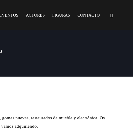
EVENTOS
ACTORES
FIGURAS
CONTACTO
L
, gomas nuevas, restaurados de mueble y electrónica. Os
 vamos adquiriendo.