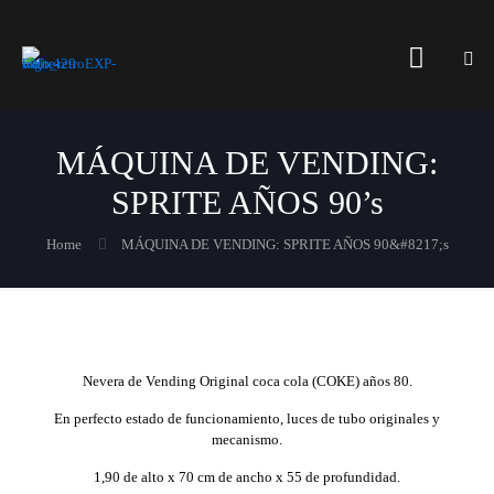
MÁQUINA DE VENDING:
SPRITE AÑOS 90’s
Home
MÁQUINA DE VENDING: SPRITE AÑOS 90&#8217;s
Nevera de Vending Original coca cola (COKE) años 80.
En perfecto estado de funcionamiento, luces de tubo originales y
mecanismo.
1,90 de alto x 70 cm de ancho x 55 de profundidad.